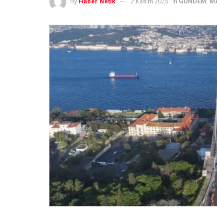
by
Haber Netik
2 Kasım 2025
in
GÜNDEM
,
M