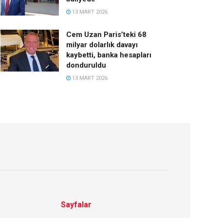
13 MART 2026
Cem Uzan Paris’teki 68
milyar dolarlık davayı
kaybetti, banka hesapları
donduruldu
13 MART 2026
Sayfalar