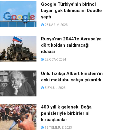
Google Türkiye’nin birinci
bayan gök bilimcisini Doodle
yaptı
28 KASIM 2023
Rusya’nın 2044’te Avrupa’ya
dört koldan saldıracağı
iddiası
22 OCAK 2024
Ünlü fizikçi Albert Einstein’ın
eski mektubu satışa çıkarıldı
5 EYLÜL 2023
400 yıllık gelenek: Boğa
penisleriyle birbirlerini
kırbaçladılar
18 TEMMUZ 2023