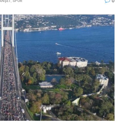
0
ANŞET
,
SPOR