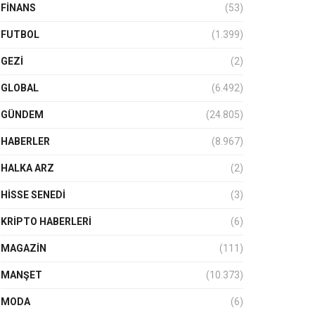
FINANS
(53)
FUTBOL
(1.399)
GEZI
(2)
GLOBAL
(6.492)
GÜNDEM
(24.805)
HABERLER
(8.967)
HALKA ARZ
(2)
HISSE SENEDI
(3)
KRIPTO HABERLERI
(6)
MAGAZİN
(111)
MANŞET
(10.373)
MODA
(6)