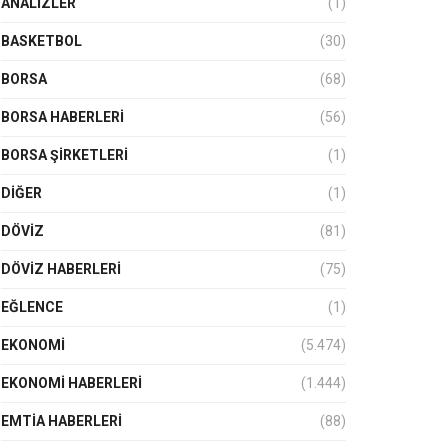
ANALIZLER
(1)
BASKETBOL
(30)
BORSA
(68)
BORSA HABERLERI
(56)
BORSA ŞIRKETLERI
(1)
DIĞER
(1)
DÖVİZ
(81)
DÖVIZ HABERLERI
(75)
EĞLENCE
(1)
EKONOMİ
(5.474)
EKONOMI HABERLERI
(1.444)
EMTIA HABERLERI
(88)