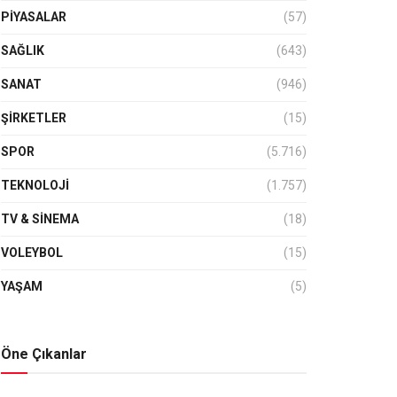
PIYASALAR
(57)
SAĞLIK
(643)
SANAT
(946)
ŞIRKETLER
(15)
SPOR
(5.716)
TEKNOLOJİ
(1.757)
TV & SINEMA
(18)
VOLEYBOL
(15)
YAŞAM
(5)
Öne Çıkanlar