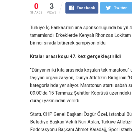
0
3
Facebook
Twitter
SHARES
VIEWS
Türkiye İş Bankası’nın ana sponsorluğunda bu yıl 4
tamamlandı. Erkeklerde Kenyalı Rhonzas Lokitam K
birinci sırada bitirerek şampiyon oldu.
Kıtalar arası koşu 47. kez gerçekleştirildi
“Dünyanın iki kıta arasında koşulan tek maratonu” 
taşıyan organizasyon, Dünya Atletizm Birliği’nin “
kategorisinde yer alıyor. Maratonun startı sabah s
09.00’da 15 Temmuz Şehitler Köprüsü üzerindeki
durağı yakınından verildi.
Startı, CHP Genel Başkanı Özgür Özel, İstanbul B
Belediye Başkan Vekili Nuri Aslan, Türkiye Atleti
Federasyonu Başkanı Ahmet Karadağ, Spor İstanb