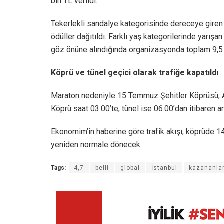
bin TL verildi.
Tekerlekli sandalye kategorisinde dereceye giren
ödüller dağıtıldı. Farklı yaş kategorilerinde yarış
göz önüne alındığında organizasyonda toplam 9,5 
Köprü ve tünel geçici olarak trafiğe kapatıldı
Maraton nedeniyle 15 Temmuz Şehitler Köprüsü, Avra
Köprü saat 03.00’te, tünel ise 06.00’dan itibaren a
Ekonomim’in haberine göre trafik akışı, köprüde 1
yeniden normale dönecek.
Tags:
4,7
belli
global
İstanbul
kazananlar