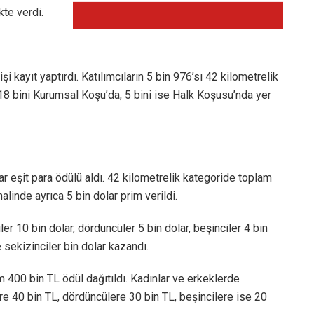
kte verdi.
i kayıt yaptırdı. Katılımcıların 5 bin 976’sı 42 kilometrelik
18 bini Kurumsal Koşu’da, 5 bini ise Halk Koşusu’nda yer
 eşit para ödülü aldı. 42 kilometrelik kategoride toplam
alinde ayrıca 5 bin dolar prim verildi.
üler 10 bin dolar, dördüncüler 5 bin dolar, beşinciler 4 bin
ve sekizinciler bin dolar kazandı.
am 400 bin TL ödül dağıtıldı. Kadınlar ve erkeklerde
lere 40 bin TL, dördüncülere 30 bin TL, beşincilere ise 20