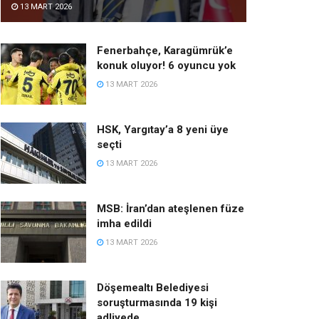
13 MART 2026
Fenerbahçe, Karagümrük’e
konuk oluyor! 6 oyuncu yok
13 MART 2026
HSK, Yargıtay’a 8 yeni üye
seçti
13 MART 2026
MSB: İran’dan ateşlenen füze
imha edildi
13 MART 2026
Döşemealtı Belediyesi
soruşturmasında 19 kişi
adliyede