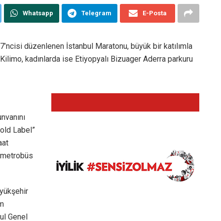
Whatsapp
Telegram
E-Posta
7’ncisi düzenlenen İstanbul Maratonu, büyük bir katılımla
ilimo, kadınlarda ise Etiyopyalı Bizuager Aderra parkuru
unvanını
Gold Label”
aat
 metrobüs
üyükşehir
zm
ul Genel