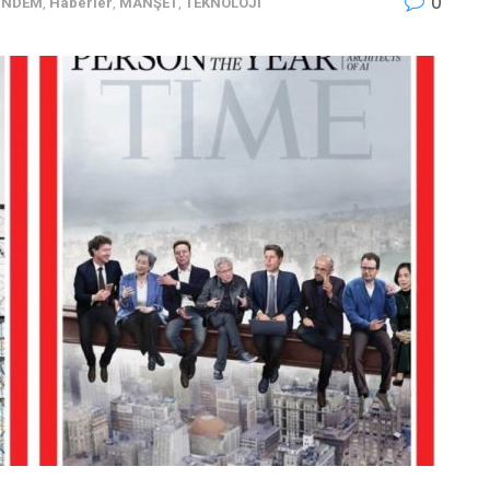
0
ÜNDEM
,
Haberler
,
MANŞET
,
TEKNOLOJİ