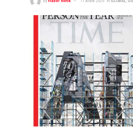
by
Haber Netik
11 Aralık 2025
in
GLOBAL
,
G