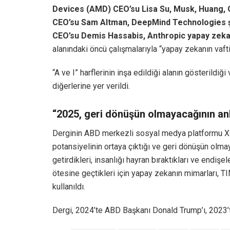
Devices (AMD) CEO’su Lisa Su, Musk, Huang,
CEO’su Sam Altman, DeepMind Technologies ş
CEO’su Demis Hassabis, Anthropic yapay zeka
alanındaki öncü çalışmalarıyla “yapay zekanın vaft
“A ve I” harflerinin inşa edildiği alanın gösterild
diğerlerine yer verildi.
“2025, geri dönüşün olmayacağının anla
Derginin ABD merkezli sosyal medya platformu X 
potansiyelinin ortaya çıktığı ve geri dönüşün olmay
getirdikleri, insanlığı hayran bıraktıkları ve endiş
ötesine geçtikleri için yapay zekanın mimarları, TIM
kullanıldı.
Dergi, 2024’te ABD Başkanı Donald Trump’ı, 2023’te 