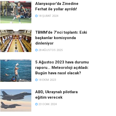
Alanyaspor’da Zinedine
Ferhat ile yollar ayrıldı!
18 ŞUBAT 2024
TBMM’de 7’nci toplantı: Eski
başkanlar komisyonda
dinleniyor
28 AĞUSTOS 2025
5 Ağustos 2023 hava durumu
raporu… Meteoroloji açıkladı:
Bugün hava nasıl olacak?
18 EKIM 2023
ABD, Ukraynalı pilotlara
eğitim verecek
23 OCAK 2024