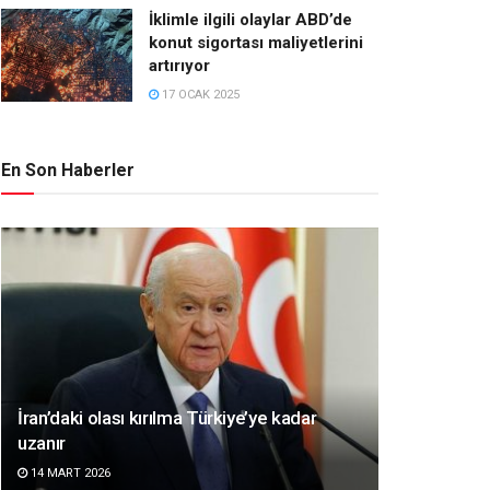
İklimle ilgili olaylar ABD’de
konut sigortası maliyetlerini
artırıyor
17 OCAK 2025
En Son Haberler
İran’daki olası kırılma Türkiye’ye kadar
uzanır
14 MART 2026