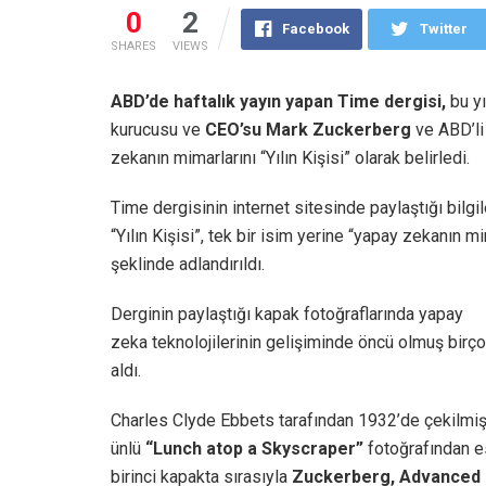
0
2
Facebook
Twitter
SHARES
VIEWS
ABD’de haftalık yayın yapan Time dergisi,
bu y
kurucusu ve
CEO’su Mark Zuckerberg
ve ABD’li
zekanın mimarlarını “Yılın Kişisi” olarak belirledi.
Time dergisinin internet sitesinde paylaştığı bilgi
“Yılın Kişisi”, tek bir isim yerine “yapay zekanın mi
şeklinde adlandırıldı.
Derginin paylaştığı kapak fotoğraflarında yapay
zeka teknolojilerinin gelişiminde öncü olmuş birço
aldı.
Charles Clyde Ebbets tarafından 1932’de çekilmi
ünlü
“Lunch atop a Skyscraper”
fotoğrafından e
birinci kapakta sırasıyla
Zuckerberg, Advanced