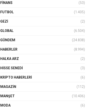
FINANS
(53)
FUTBOL
(1.405)
GEZI
(2)
GLOBAL
(6.504)
GÜNDEM
(24.838)
HABERLER
(8.994)
HALKA ARZ
(2)
HISSE SENEDI
(3)
KRIPTO HABERLERI
(6)
MAGAZİN
(112)
MANŞET
(10.406)
MODA
(6)