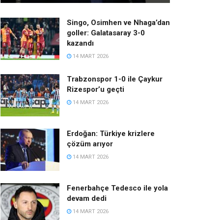
Singo, Osimhen ve Nhaga’dan
goller: Galatasaray 3-0
kazandı
14 MART 2026
Trabzonspor 1-0 ile Çaykur
Rizespor’u geçti
14 MART 2026
Erdoğan: Türkiye krizlere
çözüm arıyor
14 MART 2026
Fenerbahçe Tedesco ile yola
devam dedi
14 MART 2026