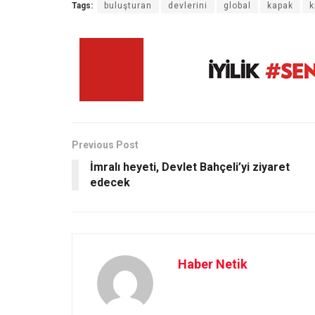
Tags:
buluşturan
devlerini
global
kapak
k
Previous Post
İmralı heyeti, Devlet Bahçeli’yi ziyaret
edecek
Haber Netik