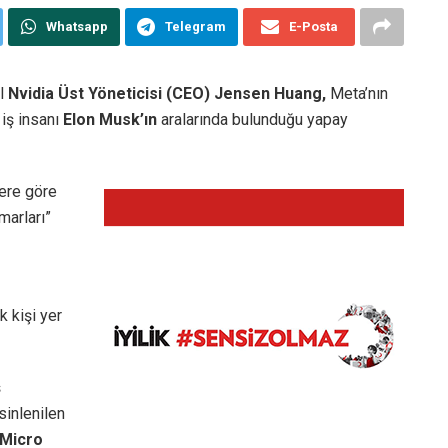
Whatsapp
Telegram
E-Posta
ıl
Nvidia Üst Yöneticisi (CEO) Jensen Huang,
Meta’nın
 iş insanı
Elon Musk’ın
aralarında bulunduğu yapay
lere göre
marları”
k kişi yer
ş
sinlenilen
 Micro