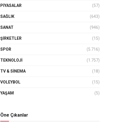
PIYASALAR
(57)
SAĞLIK
(643)
SANAT
(946)
ŞIRKETLER
(15)
SPOR
(5.716)
TEKNOLOJİ
(1.757)
TV & SINEMA
(18)
VOLEYBOL
(15)
YAŞAM
(5)
Öne Çıkanlar