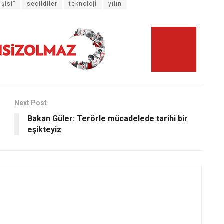
işisi”
seçildiler
teknolojİ
yılın
Next Post
Bakan Güler: Terörle mücadelede tarihi bir
eşikteyiz