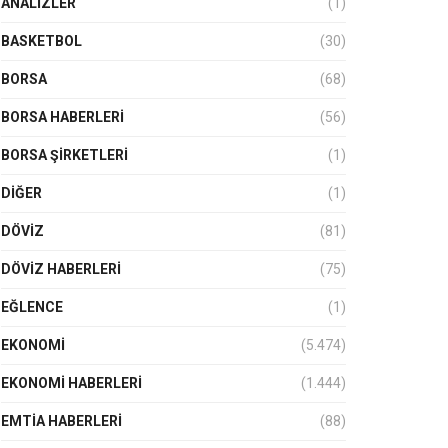
ANALIZLER
(1)
BASKETBOL
(30)
BORSA
(68)
BORSA HABERLERI
(56)
BORSA ŞIRKETLERI
(1)
DIĞER
(1)
DÖVİZ
(81)
DÖVIZ HABERLERI
(75)
EĞLENCE
(1)
EKONOMİ
(5.474)
EKONOMI HABERLERI
(1.444)
EMTIA HABERLERI
(88)