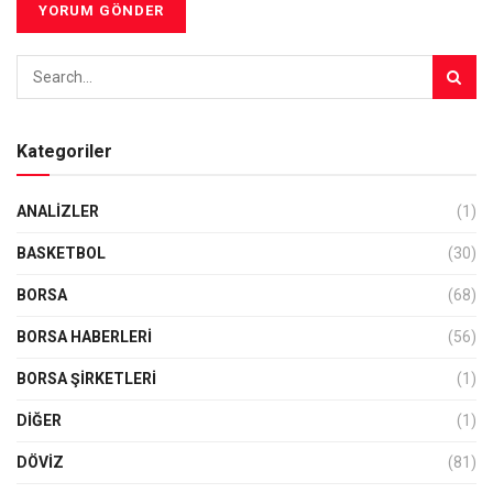
Kategoriler
ANALIZLER
(1)
BASKETBOL
(30)
BORSA
(68)
BORSA HABERLERI
(56)
BORSA ŞIRKETLERI
(1)
DIĞER
(1)
DÖVİZ
(81)