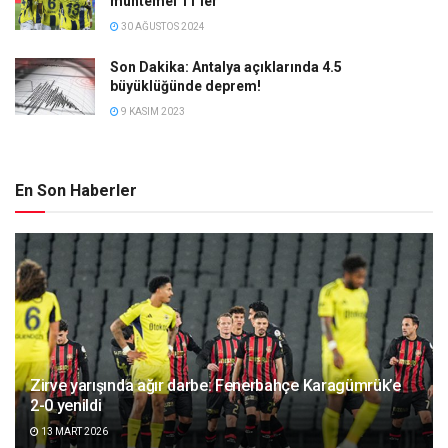
muhtemel 11’ler
30 AĞUSTOS 2024
Son Dakika: Antalya açıklarında 4.5
büyüklüğünde deprem!
9 KASIM 2023
En Son Haberler
Zirve yarışında ağır darbe: Fenerbahçe Karagümrük’e
2-0 yenildi
13 MART 2026