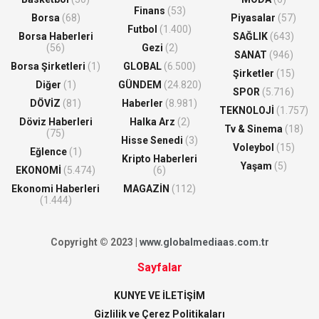
Finans
(53)
Borsa
(68)
Piyasalar
(57)
Futbol
(1.400)
Borsa Haberleri
SAĞLIK
(643)
(56)
Gezi
(2)
SANAT
(946)
Borsa Şirketleri
(1)
GLOBAL
(6.500)
Şirketler
(15)
Diğer
(1)
GÜNDEM
(24.820)
SPOR
(5.716)
DÖVİZ
(81)
Haberler
(8.981)
TEKNOLOJİ
(1.757)
Döviz Haberleri
Halka Arz
(2)
Tv & Sinema
(18)
(75)
Hisse Senedi
(3)
Voleybol
(15)
Eğlence
(1)
Kripto Haberleri
Yaşam
(5)
EKONOMİ
(5.474)
(6)
Ekonomi Haberleri
MAGAZİN
(112)
(1.444)
Copyright © 2023 |
www.globalmediaas.com.tr
Sayfalar
KUNYE VE İLETİŞİM
Gizlilik ve Çerez Politikaları