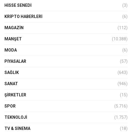
HISSE SENEDI
(3)
KRIPTO HABERLERI
(6)
MAGAZİN
(112)
MANŞET
(10.388)
MODA
(6)
PIYASALAR
(57)
SAĞLIK
(643)
SANAT
(946)
ŞIRKETLER
(15)
SPOR
(5.716)
TEKNOLOJİ
(1.757)
TV & SINEMA
(18)