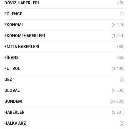
DÖVIZ HABERLERI
(75)
EĞLENCE
(1)
EKONOMİ
(5.474)
EKONOMI HABERLERI
(1.444)
EMTIA HABERLERI
(88)
FINANS
(53)
FUTBOL
(1.400)
GEZI
(2)
GLOBAL
(6.500)
GÜNDEM
(24.820)
HABERLER
(8.981)
HALKA ARZ
(2)