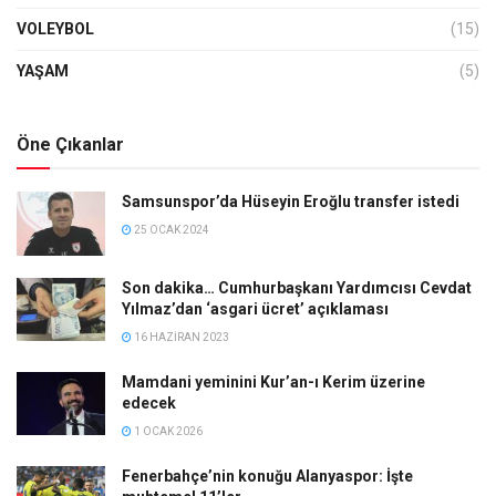
VOLEYBOL
(15)
YAŞAM
(5)
Öne Çıkanlar
Samsunspor’da Hüseyin Eroğlu transfer istedi
25 OCAK 2024
Son dakika… Cumhurbaşkanı Yardımcısı Cevdat
Yılmaz’dan ‘asgari ücret’ açıklaması
16 HAZIRAN 2023
Mamdani yeminini Kur’an-ı Kerim üzerine
edecek
1 OCAK 2026
Fenerbahçe’nin konuğu Alanyaspor: İşte