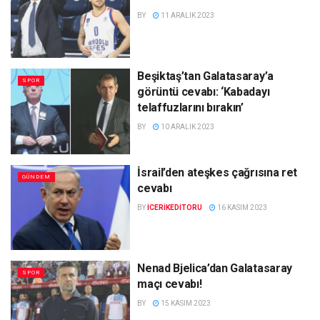
BY
11 ARALIK 2023
Beşiktaş’tan Galatasaray’a
SPOR
görüntü cevabı: ‘Kabadayı
telaffuzlarını bırakın’
BY
10 ARALIK 2023
İsrail’den ateşkes çağrısına ret
GÜNDEM
cevabı
BY
ICERIKEDITORU
16 KASIM 2023
Nenad Bjelica’dan Galatasaray
SPOR
maçı cevabı!
BY
15 KASIM 2023