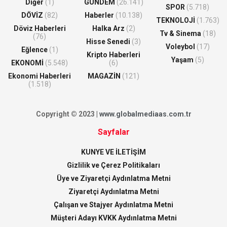
Diğer
(1)
GÜNDEM
(26.141)
SPOR
(5.718)
DÖVİZ
(82)
Haberler
(10.138)
TEKNOLOJİ
(1.763)
Döviz Haberleri
Halka Arz
(2)
Tv & Sinema
(18)
(76)
Hisse Senedi
(3)
Voleybol
(17)
Eğlence
(1)
Kripto Haberleri
Yaşam
(5)
EKONOMİ
(5.548)
(6)
Ekonomi Haberleri
MAGAZİN
(121)
(1.518)
Copyright © 2023 |
www.globalmediaas.com.tr
Sayfalar
KUNYE VE İLETİŞİM
Gizlilik ve Çerez Politikaları
Üye ve Ziyaretçi Aydınlatma Metni
Ziyaretçi Aydınlatma Metni
Çalışan ve Stajyer Aydınlatma Metni
Müşteri Adayı KVKK Aydınlatma Metni