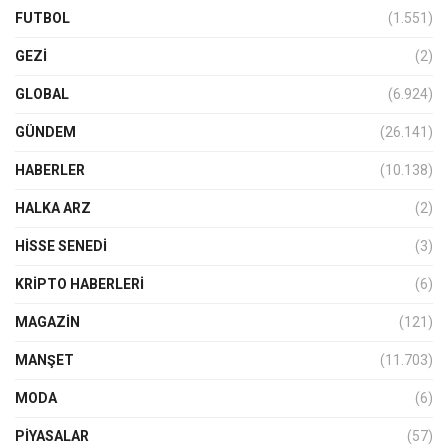
FUTBOL
(1.551)
GEZI
(2)
GLOBAL
(6.924)
GÜNDEM
(26.141)
HABERLER
(10.138)
HALKA ARZ
(2)
HISSE SENEDI
(3)
KRIPTO HABERLERI
(6)
MAGAZİN
(121)
MANŞET
(11.703)
MODA
(6)
PIYASALAR
(57)