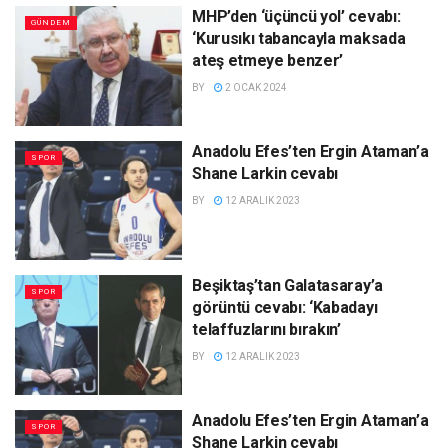
MHP’den ‘üçüncü yol’ cevabı:
GÜNDEM
‘Kurusıkı tabancayla maksada
ateş etmeye benzer’
BY
2 OCAK 2024
Anadolu Efes’ten Ergin Ataman’a
SPOR
Shane Larkin cevabı
BY
12 ARALIK 2023
Beşiktaş’tan Galatasaray’a
SPOR
görüntü cevabı: ‘Kabadayı
telaffuzlarını bırakın’
BY
12 ARALIK 2023
Anadolu Efes’ten Ergin Ataman’a
SPOR
Shane Larkin cevabı