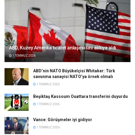
ABD, Kuzey Amerika ticaret anlaşmasını askıya aldı
1 TEMMUZ 2026
ABD’nin NATO Büyükelçisi Whitaker: Türk
savunma sanayisi NATO’ya örnek olmalı
1 TEMMUZ 2026
Beşiktaş Kassoum Ouattara transferini duyurdu
1 TEMMUZ 2026
Vance: Görüşmeler iyi gidiyor
1 TEMMUZ 2026