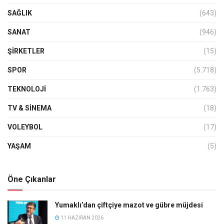
SAĞLIK
(643)
SANAT
(946)
ŞIRKETLER
(15)
SPOR
(5.718)
TEKNOLOJİ
(1.763)
TV & SINEMA
(18)
VOLEYBOL
(17)
YAŞAM
(5)
Öne Çıkanlar
Yumaklı’dan çiftçiye mazot ve gübre müjdesi
11 HAZIRAN 2026