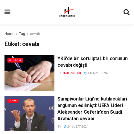
Home
Tag
cevabı
Etiket:
cevabı
YKS’de bir soru iptal, bir sorunun
GÜNDEM
cevabı değişti
BY
HABER NETIK
1 TEMMUZ 2026
Şampiyonlar Ligi’ne katılacakları
SPOR
argüman edilmişti: UEFA Lideri
Aleksander Ceferin’den Suudi
Arabistan cevabı
BY
24 ŞUBAT 2024