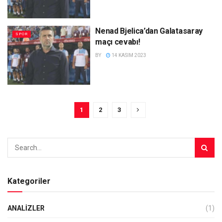
Nenad Bjelica’dan Galatasaray
SPOR
maçı cevabı!
BY
14 KASIM 2023
1
2
3
Kategoriler
ANALIZLER
(1)