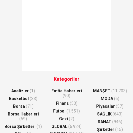
Kategoriler
Analizler
(1)
Emtia Haberleri
MANŞET
(11.703)
(90)
Basketbol
(33)
MODA
(6)
Finans
(53)
Borsa
(71)
Piyasalar
(57)
Futbol
(1.551)
Borsa Haberleri
SAĞLIK
(643)
(59)
Gezi
(2)
SANAT
(946)
Borsa Şirketleri
(1)
GLOBAL
(6.924)
Şirketler
(15)