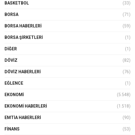
BASKETBOL
(33)
BORSA
(71)
BORSA HABERLERI
(59)
BORSA ŞIRKETLERI
(1)
DIĞER
(1)
DÖVİZ
(82)
DÖVIZ HABERLERI
(76)
EĞLENCE
(1)
EKONOMİ
(5.548)
EKONOMI HABERLERI
(1.518)
EMTIA HABERLERI
(90)
FINANS
(53)