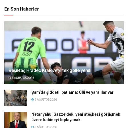
En Son Haberler
Beşiktaş Hradec Kralove’yi tek golle yendi
6 AĞUSTOS 2026
Şam’da şiddetli patlama: Ölü ve yaralılar var
6 AĞUSTOS 2026
Netanyahu, Gazze’deki yeni ateşkesi görüşmek
üzere kabineyi toplayacak
6 AĞUSTOS 2026