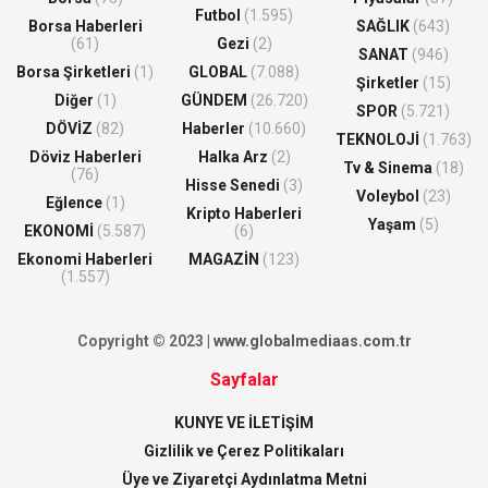
Futbol
(1.595)
Borsa Haberleri
SAĞLIK
(643)
(61)
Gezi
(2)
SANAT
(946)
Borsa Şirketleri
(1)
GLOBAL
(7.088)
Şirketler
(15)
Diğer
(1)
GÜNDEM
(26.720)
SPOR
(5.721)
DÖVİZ
(82)
Haberler
(10.660)
TEKNOLOJİ
(1.763)
Döviz Haberleri
Halka Arz
(2)
Tv & Sinema
(18)
(76)
Hisse Senedi
(3)
Voleybol
(23)
Eğlence
(1)
Kripto Haberleri
Yaşam
(5)
EKONOMİ
(5.587)
(6)
Ekonomi Haberleri
MAGAZİN
(123)
(1.557)
Copyright © 2023 |
www.globalmediaas.com.tr
Sayfalar
KUNYE VE İLETİŞİM
Gizlilik ve Çerez Politikaları
Üye ve Ziyaretçi Aydınlatma Metni