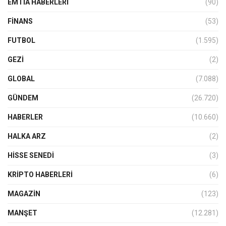
EMTIA HABERLERI
(90)
FINANS
(53)
FUTBOL
(1.595)
GEZI
(2)
GLOBAL
(7.088)
GÜNDEM
(26.720)
HABERLER
(10.660)
HALKA ARZ
(2)
HISSE SENEDI
(3)
KRIPTO HABERLERI
(6)
MAGAZİN
(123)
MANŞET
(12.281)