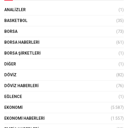
ANALIZLER
(1)
BASKETBOL
(35)
BORSA
(73)
BORSA HABERLERI
(61)
BORSA ŞIRKETLERI
(1)
DIĞER
(1)
DÖVİZ
(82)
DÖVIZ HABERLERI
(76)
EĞLENCE
(1)
EKONOMİ
(5.587)
EKONOMI HABERLERI
(1.557)