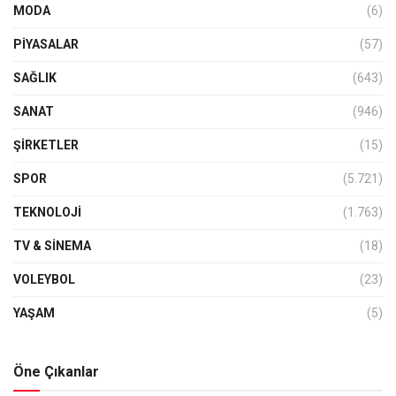
MODA
(6)
PIYASALAR
(57)
SAĞLIK
(643)
SANAT
(946)
ŞIRKETLER
(15)
SPOR
(5.721)
TEKNOLOJİ
(1.763)
TV & SINEMA
(18)
VOLEYBOL
(23)
YAŞAM
(5)
Öne Çıkanlar