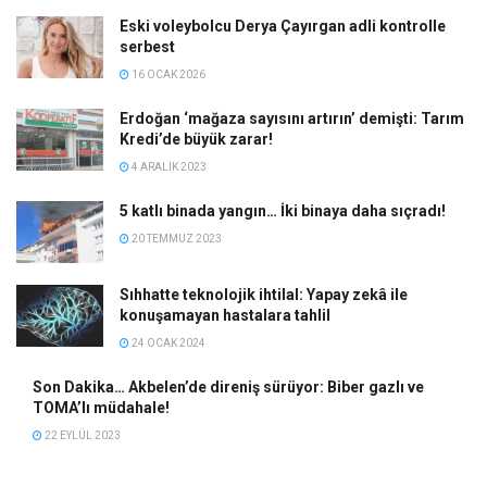
Eski voleybolcu Derya Çayırgan adli kontrolle
serbest
16 OCAK 2026
Erdoğan ‘mağaza sayısını artırın’ demişti: Tarım
Kredi’de büyük zarar!
4 ARALIK 2023
5 katlı binada yangın… İki binaya daha sıçradı!
20 TEMMUZ 2023
Sıhhatte teknolojik ihtilal: Yapay zekâ ile
konuşamayan hastalara tahlil
24 OCAK 2024
Son Dakika… Akbelen’de direniş sürüyor: Biber gazlı ve
TOMA’lı müdahale!
22 EYLÜL 2023