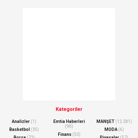
Kategoriler
Analizler
(1)
Emtia Haberleri
MANŞET
(12.281)
(90)
Basketbol
(35)
MODA
(6)
Finans
(53)
Borsa
(73)
Piyasalar
(57)