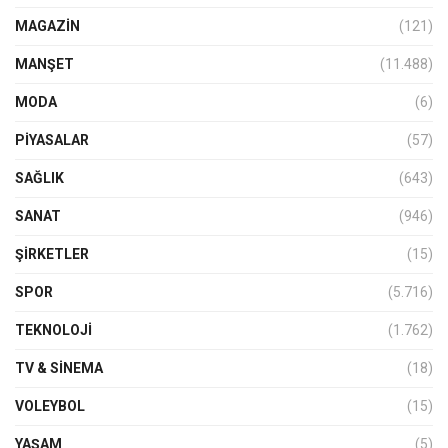
MAGAZİN
(121)
MANŞET
(11.488)
MODA
(6)
PIYASALAR
(57)
SAĞLIK
(643)
SANAT
(946)
ŞIRKETLER
(15)
SPOR
(5.716)
TEKNOLOJİ
(1.762)
TV & SINEMA
(18)
VOLEYBOL
(15)
YAŞAM
(5)