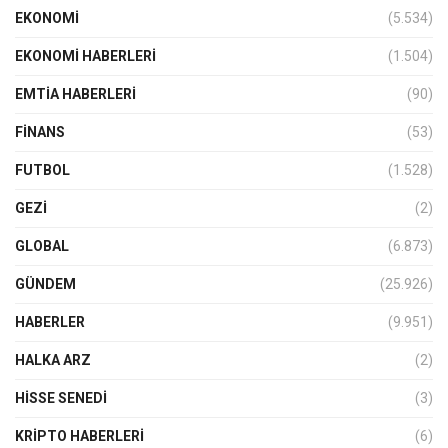
EKONOMİ
(5.534)
EKONOMI HABERLERI
(1.504)
EMTIA HABERLERI
(90)
FINANS
(53)
FUTBOL
(1.528)
GEZI
(2)
GLOBAL
(6.873)
GÜNDEM
(25.926)
HABERLER
(9.951)
HALKA ARZ
(2)
HISSE SENEDI
(3)
KRIPTO HABERLERI
(6)