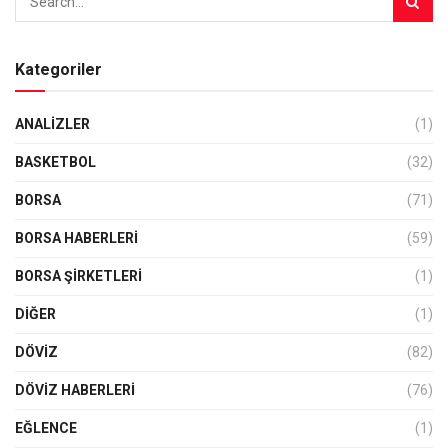
Kategoriler
ANALIZLER
(1)
BASKETBOL
(32)
BORSA
(71)
BORSA HABERLERI
(59)
BORSA ŞIRKETLERI
(1)
DIĞER
(1)
DÖVİZ
(82)
DÖVIZ HABERLERI
(76)
EĞLENCE
(1)