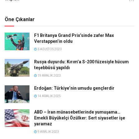
Öne Çıkanlar
F1 Britanya Grand Prix’sinde zafer Max
Verstappen’in oldu
6 AĞUSTOS 2023
Rusya duyurdu: Kırım’a S-200 füzesiyle hücum
teşebbüsü yapıldı
19 ARALIK 2023
Erdoğan: Türkiye’nin umudu gençlerdir
14 ARALIK 2025
ABD – İran münasebetlerinde yumuşama…
Emekli Büyükelçi Özülker: Sert siyasetler işe
yaramaz
9 ARALIK 2023