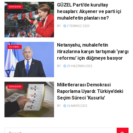
GÜZEL Parti’de kurultay
GÜNDEM
hesapları: Akşener ve parti içi
muhalefetin planları ne?
BY
2 TEMMUZ 2023
Netanyahu, muhalefetin
GLOBAL
itirazlarına karşın tartışmalı ‘yargı
reformu’ için düğmeye basıyor
BY
29 HAZIRAN 2023
Milletlerarası Demokrasi
GÜNDEM
Raporlama Uyardı: Türkiye’deki
Seçim Süreci ‘Kusurlu’
BY
26 MAYIS 2023