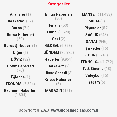
Kategoriler
Analizler
(1)
Emtia Haberleri
MANŞET
(11.488)
(90)
Basketbol
(32)
MODA
(6)
Finans
(53)
Borsa
(71)
Piyasalar
(57)
Futbol
(1.528)
Borsa Haberleri
SAĞLIK
(643)
(59)
Gezi
(2)
SANAT
(946)
Borsa Şirketleri
(1)
GLOBAL
(6.873)
Şirketler
(15)
Diğer
(1)
GÜNDEM
(25.926)
SPOR
(5.716)
DÖVİZ
(82)
Haberler
(9.951)
TEKNOLOJİ
(1.762)
Döviz Haberleri
Halka Arz
(2)
Tv & Sinema
(18)
(76)
Hisse Senedi
(3)
Voleybol
(15)
Eğlence
(1)
Kripto Haberleri
Yaşam
(5)
EKONOMİ
(5.534)
(6)
Ekonomi Haberleri
MAGAZİN
(121)
(1.504)
Copyright © 2023 |
www.globalmediaas.com.tr